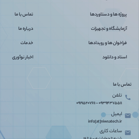
پروژه ها و دستاوردها
تماس با ما
آزمایشگاه و تجهیزات
درباره ما
فراخوان ها و رویدادها
خدمات
اسناد و دانلود
اخبار نوآوری
تماس با ما
تلفن
call
09195207611
–
09394375511
ایمیل
email
info[at]niwsatech.ir
ساعات کاری
email
شنبه تا چهارشنبه – 8 تا 16